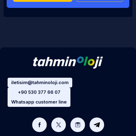
iletisim@tahminoloji.com
+90 530 377 66 07
Whatsapp customer line