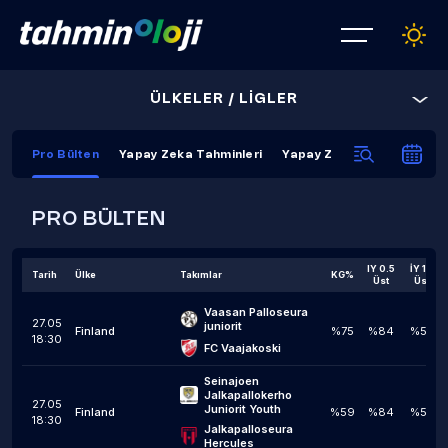
ÜLKELER / LİGLER
Pro Bülten
Yapay Zeka Tahminleri
Yapay Zeka Kapanış Tahmi
PRO BÜLTEN
IY 0.5
İY 1,5
Tarih
Ülke
Takımlar
KG%
Üst
Üst
Vaasan Palloseura 
27.05
juniorit
Finland
%75
%84
%59
18:30
FC Vaajakoski
Seinajoen 
Jalkapallokerho 
27.05
Juniorit Youth
Finland
%59
%84
%59
18:30
Jalkapalloseura 
Hercules