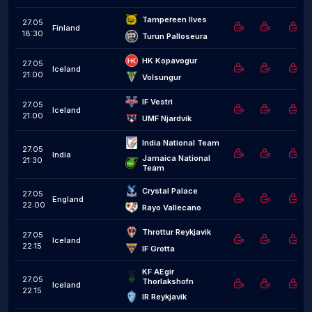
Tampereen Ilves
27.05
Finland
18:30
Turun Palloseura
HK Kopavogur
27.05
Iceland
21:00
Volsungur
IF Vestri
27.05
Iceland
21:00
UMF Njardvik
India National Team
27.05
India
Jamaica National 
21:30
Team
Crystal Palace
27.05
England
22:00
Rayo Vallecano
Throttur Reykjavik
27.05
Iceland
22:15
IF Grotta
KF AEgir 
27.05
Thorlakshofn
Iceland
22:15
IR Reykjavik