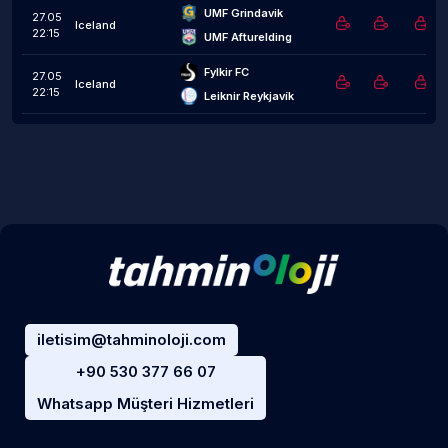
UMF Grindavik
27.05
Iceland
22:15
UMF Afturelding
Fylkir FC
27.05
Iceland
22:15
Leiknir Reykjavík
iletisim@tahminoloji.com
+90 530 377 66 07
Whatsapp Müşteri Hizmetleri