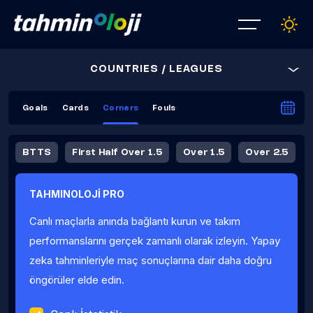
COUNTRIES / LEAGUES
Goals
Cards
Corners
Fouls
BTTS
First Half Over 1.5
Over 1.5
Over 2.5
Over 4.5
Over 5.5
Over 6.5
TAHMINOLOJİ PRO
First Half Over 4.5
First Half Over 5.5
Over 8.5
Canlı maçlarla anında bağlantı kurun ve takım
Fouls Avg
performanslarını gerçek zamanlı olarak izleyin. Yapay
zeka tahminleriyle maç sonuçlarına dair daha doğru
öngörüler elde edin.