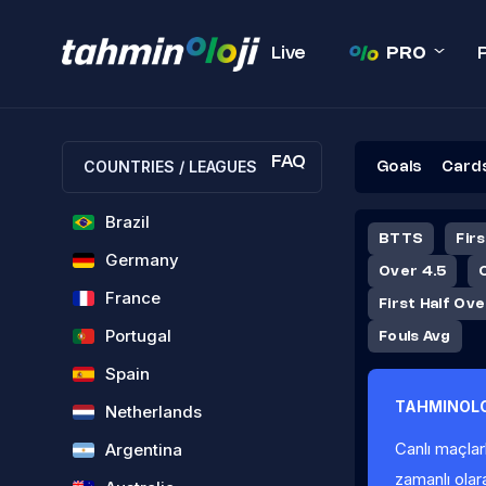
Live
PRO
FAQ
COUNTRIES / LEAGUES
Goals
Card
Brazil
BTTS
Firs
Germany
Over 4.5
France
First Half Ove
Portugal
Fouls Avg
Spain
TAHMINOLO
Netherlands
Canlı maçlar
Argentina
zamanlı olar