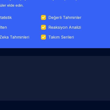
ler elde edin.
tatistik
Değerli Tahminler
lten
Reaksiyon Analizi
Zeka Tahminleri
Takım Serileri