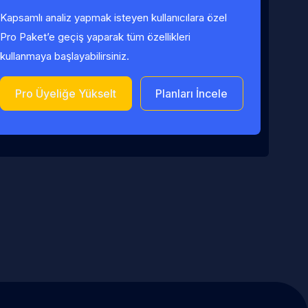
Kapsamlı analiz yapmak isteyen kullanıcılara özel
Pro Paket’e geçiş yaparak tüm özellikleri
kullanmaya başlayabilirsiniz.
Pro Üyeliğe Yükselt
Planları İncele