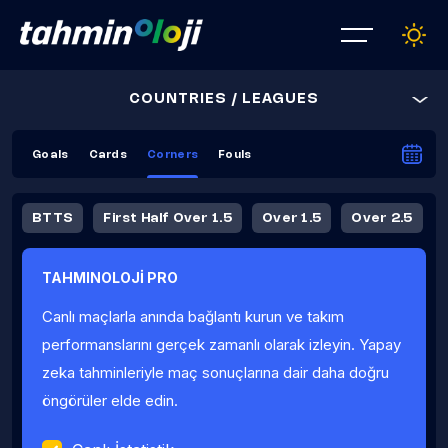
COUNTRIES / LEAGUES
Goals
Cards
Corners
Fouls
BTTS
First Half Over 1.5
Over 1.5
Over 2.5
Over 4.5
Over 5.5
Over 6.5
TAHMINOLOJİ PRO
First Half Over 4.5
First Half Over 5.5
Over 8.5
Canlı maçlarla anında bağlantı kurun ve takım
Fouls Avg
performanslarını gerçek zamanlı olarak izleyin. Yapay
zeka tahminleriyle maç sonuçlarına dair daha doğru
öngörüler elde edin.