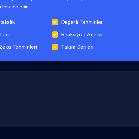
ler elde edin.
tatistik
Değerli Tahminler
lten
Reaksiyon Analizi
Zeka Tahminleri
Takım Serileri