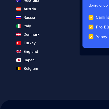
Australia
doğru öngörü
Austria
Canlı İs
Russia
Italy
Pro Bü
Denmark
Yapay 
Turkey
England
Japan
Belgium