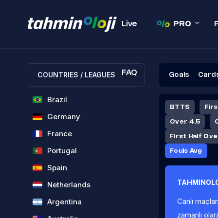
Live
PRO
FAQ
COUNTRIES / LEAGUES
Goals
Card
Brazil
BTTS
Firs
Germany
Over 4.5
France
First Half Ove
Portugal
Fouls Avg
Spain
TAHMINOLO
Netherlands
Canlı maçlar
Argentina
zamanlı olar