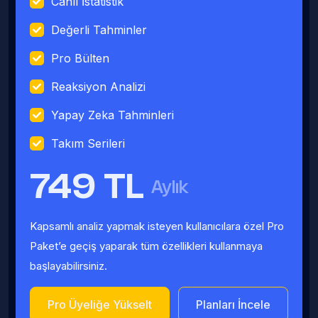
Canlı İstatistik
Değerli Tahminler
Pro Bülten
Reaksiyon Analizi
Yapay Zeka Tahminleri
Takım Serileri
749 TL
Aylık
Kapsamlı analiz yapmak isteyen kullanıcılara özel Pro
Paket’e geçiş yaparak tüm özellikleri kullanmaya
başlayabilirsiniz.
Pro Üyeliğe Yükselt
Planları İncele