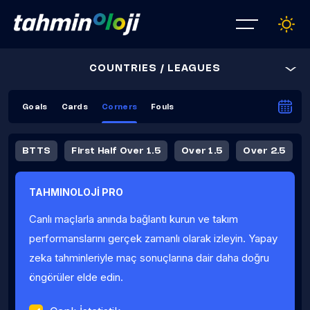
COUNTRIES / LEAGUES
Goals
Cards
Corners
Fouls
BTTS
First Half Over 1.5
Over 1.5
Over 2.5
Over 4.5
Over 5.5
Over 6.5
TAHMINOLOJİ PRO
First Half Over 4.5
First Half Over 5.5
Over 8.5
Canlı maçlarla anında bağlantı kurun ve takım
Fouls Avg
performanslarını gerçek zamanlı olarak izleyin. Yapay
zeka tahminleriyle maç sonuçlarına dair daha doğru
öngörüler elde edin.