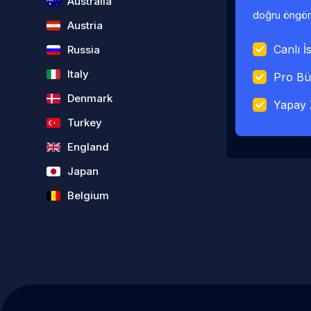
Australia
doğru öngörü
Austria
Canlı İs
Russia
Italy
Pro Bü
Denmark
Yapay 
Turkey
England
Japan
Belgium