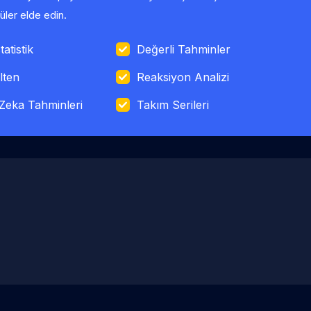
ler elde edin.
tatistik
Değerli Tahminler
lten
Reaksiyon Analizi
Zeka Tahminleri
Takım Serileri