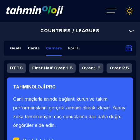
COUNTRIES / LEAGUES
Goals
Cards
Corners
Fouls
BTTS
First Half Over 1.5
Over 1.5
Over 2.5
Over 4.5
Over 5.5
Over 6.5
TAHMINOLOJİ PRO
First Half Over 4.5
First Half Over 5.5
Over 8.5
Canlı maçlarla anında bağlantı kurun ve takım
Fouls Avg
performanslarını gerçek zamanlı olarak izleyin. Yapay
zeka tahminleriyle maç sonuçlarına dair daha doğru
öngörüler elde edin.