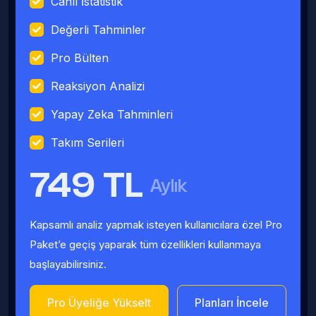
Canlı İstatistik
Değerli Tahminler
Pro Bülten
Reaksiyon Analizi
Yapay Zeka Tahminleri
Takım Serileri
749 TL
Aylık
Kapsamlı analiz yapmak isteyen kullanıcılara özel Pro
Paket’e geçiş yaparak tüm özellikleri kullanmaya
başlayabilirsiniz.
Pro Üyeliğe Yükselt
Planları İncele