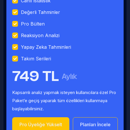
Canlı İstatistik
Değerli Tahminler
Pro Bülten
Reaksiyon Analizi
Yapay Zeka Tahminleri
Takım Serileri
749 TL
Aylık
Kapsamlı analiz yapmak isteyen kullanıcılara özel Pro
Paket’e geçiş yaparak tüm özellikleri kullanmaya
başlayabilirsiniz.
Pro Üyeliğe Yükselt
Planları İncele