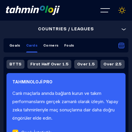
COUNTRIES / LEAGUES
Goals
Cards
Corners
Fouls
BTTS
First Half Over 1.5
Over 1.5
Over 2.5
Over 4.5
Over 5.5
Over 6.5
TAHMINOLOJİ PRO
First Half Over 4.5
First Half Over 5.5
Over 8.5
Canlı maçlarla anında bağlantı kurun ve takım
Fouls Avg
performanslarını gerçek zamanlı olarak izleyin. Yapay
zeka tahminleriyle maç sonuçlarına dair daha doğru
öngörüler elde edin.