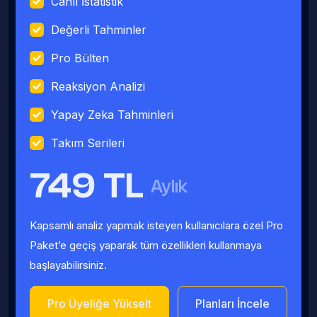
Canlı İstatistik
Değerli Tahminler
Pro Bülten
Reaksiyon Analizi
Yapay Zeka Tahminleri
Takım Serileri
749 TL
Aylık
Kapsamlı analiz yapmak isteyen kullanıcılara özel Pro
Paket’e geçiş yaparak tüm özellikleri kullanmaya
başlayabilirsiniz.
Pro Üyeliğe Yükselt
Planları İncele