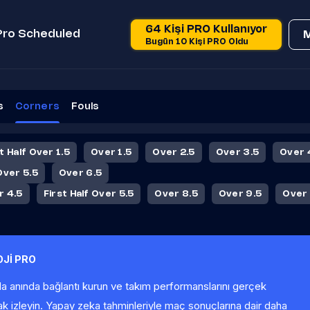
64 Kişi PRO Kullanıyor
Pro Scheduled
Bugün 10 Kişi PRO Oldu
s
Corners
Fouls
t Half Over 1.5
Over 1.5
Over 2.5
Over 3.5
Over 
Over 5.5
Over 6.5
r 4.5
First Half Over 5.5
Over 8.5
Over 9.5
Over 
Jİ PRO
la anında bağlantı kurun ve takım performanslarını gerçek
ak izleyin. Yapay zeka tahminleriyle maç sonuçlarına dair daha