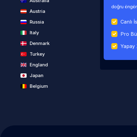
Australia
doğru öngörü
Austria
Canlı İs
Russia
Italy
Pro Bü
Denmark
Yapay 
Turkey
England
Japan
Belgium