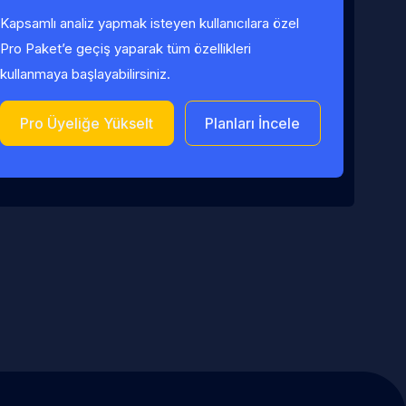
Kapsamlı analiz yapmak isteyen kullanıcılara özel
Pro Paket’e geçiş yaparak tüm özellikleri
kullanmaya başlayabilirsiniz.
Pro Üyeliğe Yükselt
Planları İncele