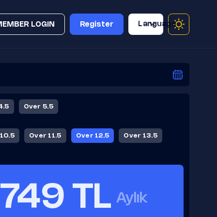
Language
MEMBER LOGIN
Register
4.5
Over 5.5
10.5
Over 11.5
Over 12.5
Over 13.5
749 TL
Aylık