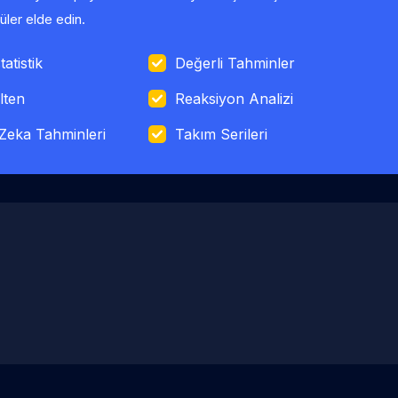
ler elde edin.
tatistik
Değerli Tahminler
lten
Reaksiyon Analizi
Zeka Tahminleri
Takım Serileri