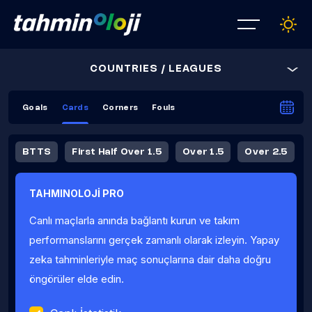
COUNTRIES / LEAGUES
Goals
Cards
Corners
Fouls
BTTS
First Half Over 1.5
Over 1.5
Over 2.5
Over 4.5
Over 5.5
Over 6.5
TAHMINOLOJİ PRO
First Half Over 4.5
First Half Over 5.5
Over 8.5
Canlı maçlarla anında bağlantı kurun ve takım
Fouls Avg
performanslarını gerçek zamanlı olarak izleyin. Yapay
zeka tahminleriyle maç sonuçlarına dair daha doğru
öngörüler elde edin.