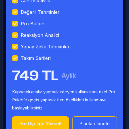
Canlı İstatistik
Değerli Tahminler
Pro Bülten
Reaksiyon Analizi
Yapay Zeka Tahminleri
Takım Serileri
749 TL
Aylık
Kapsamlı analiz yapmak isteyen kullanıcılara özel Pro
Paket’e geçiş yaparak tüm özellikleri kullanmaya
başlayabilirsiniz.
Pro Üyeliğe Yükselt
Planları İncele