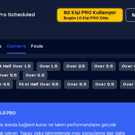
82 Kişi PRO Kullanıyor
Pro Scheduled
Bugün 10 Kişi PRO Oldu
s
Corners
Fouls
t Half Over 1.5
Over 1.5
Over 2.5
Over 3.5
Over 
Over 5.5
Over 6.5
r 4.5
First Half Over 5.5
Over 8.5
Over 9.5
Over 
Jİ PRO
la anında bağlantı kurun ve takım performanslarını gerçek
ak izleyin. Yapay zeka tahminleriyle maç sonuçlarına dair daha