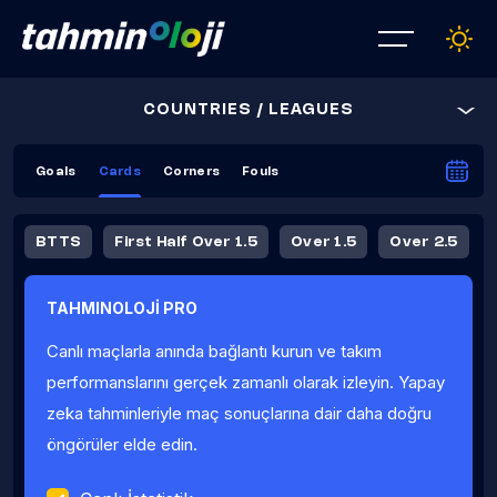
COUNTRIES / LEAGUES
Goals
Cards
Corners
Fouls
BTTS
First Half Over 1.5
Over 1.5
Over 2.5
Over 4.5
Over 5.5
Over 6.5
TAHMINOLOJİ PRO
First Half Over 4.5
First Half Over 5.5
Over 8.5
Canlı maçlarla anında bağlantı kurun ve takım
Fouls Avg
performanslarını gerçek zamanlı olarak izleyin. Yapay
zeka tahminleriyle maç sonuçlarına dair daha doğru
öngörüler elde edin.