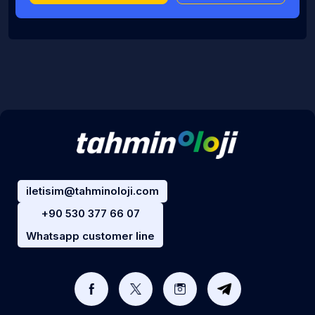
iletisim@tahminoloji.com
+90 530 377 66 07
Whatsapp customer line