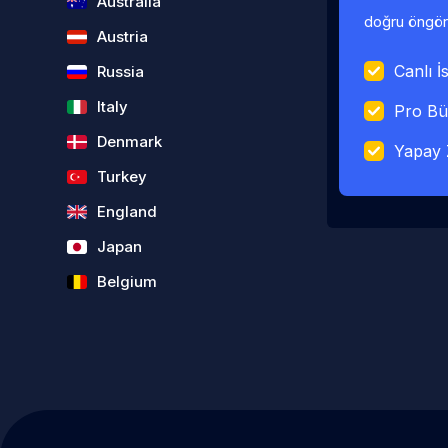
Australia
doğru öngörü
Austria
Canlı İs
Russia
Italy
Pro Bü
Denmark
Yapay 
Turkey
England
Japan
Belgium