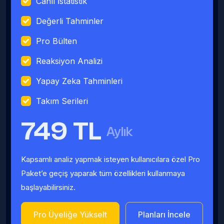
Canlı İstatistik
Değerli Tahminler
Pro Bülten
Reaksiyon Analizi
Yapay Zeka Tahminleri
Takım Serileri
749 TL
Aylık
Kapsamlı analiz yapmak isteyen kullanıcılara özel Pro
Paket’e geçiş yaparak tüm özellikleri kullanmaya
başlayabilirsiniz.
Pro Üyeliğe Yükselt
Planları İncele