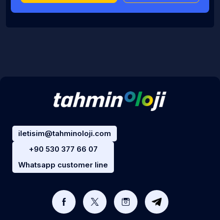
iletisim@tahminoloji.com
+90 530 377 66 07
Whatsapp customer line