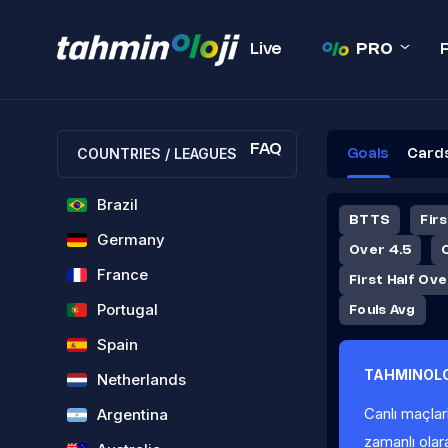
Live
PRO
FAQ
COUNTRIES / LEAGUES
Goals
Card
Brazil
BTTS
Firs
Germany
Over 4.5
France
First Half Ove
Portugal
Fouls Avg
Spain
TAHMINOLO
Netherlands
Canlı maçlar
Argentina
zamanlı olar