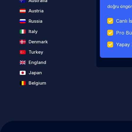
Australia
doğru öngörü
Austria
Canlı İs
Russia
Italy
Pro Bü
Denmark
Yapay 
Turkey
England
Japan
Belgium