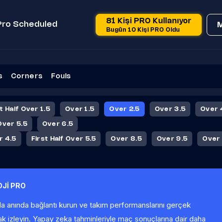
81 Kişi PRO Kullanıyor
Pro Scheduled
Bugün 10 Kişi PRO Oldu
s
Corners
Fouls
t Half Over 1.5
Over 1.5
Over 2.5
Over 3.5
Over 
Over 5.5
Over 6.5
r 4.5
First Half Over 5.5
Over 8.5
Over 9.5
Over 
Jİ PRO
la anında bağlantı kurun ve takım performanslarını gerçek
ak izleyin. Yapay zeka tahminleriyle maç sonuçlarına dair daha