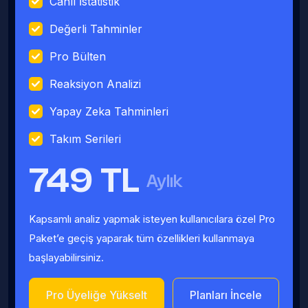
Canlı İstatistik
Değerli Tahminler
Pro Bülten
Reaksiyon Analizi
Yapay Zeka Tahminleri
Takım Serileri
749 TL
Aylık
Kapsamlı analiz yapmak isteyen kullanıcılara özel Pro
Paket’e geçiş yaparak tüm özellikleri kullanmaya
başlayabilirsiniz.
Pro Üyeliğe Yükselt
Planları İncele