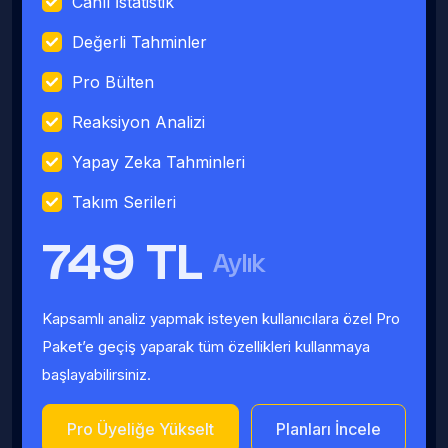
Canlı İstatistik
Değerli Tahminler
Pro Bülten
Reaksiyon Analizi
Yapay Zeka Tahminleri
Takım Serileri
749 TL
Aylık
Kapsamlı analiz yapmak isteyen kullanıcılara özel Pro
Paket’e geçiş yaparak tüm özellikleri kullanmaya
başlayabilirsiniz.
Pro Üyeliğe Yükselt
Planları İncele