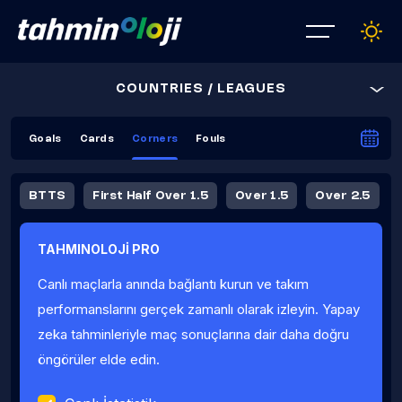
COUNTRIES / LEAGUES
Goals
Cards
Corners
Fouls
BTTS
First Half Over 1.5
Over 1.5
Over 2.5
Over 4.5
Over 5.5
Over 6.5
TAHMINOLOJİ PRO
First Half Over 4.5
First Half Over 5.5
Over 8.5
Canlı maçlarla anında bağlantı kurun ve takım
Fouls Avg
performanslarını gerçek zamanlı olarak izleyin. Yapay
zeka tahminleriyle maç sonuçlarına dair daha doğru
öngörüler elde edin.