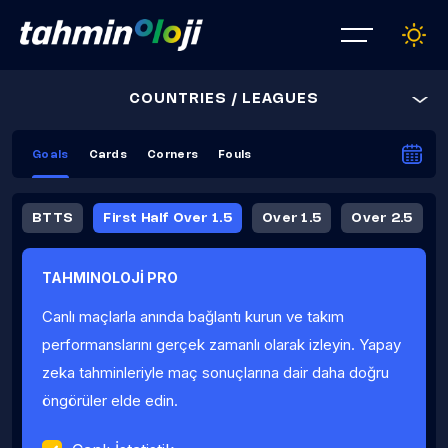
COUNTRIES / LEAGUES
Goals
Cards
Corners
Fouls
BTTS
First Half Over 1.5
Over 1.5
Over 2.5
Over 4.5
Over 5.5
Over 6.5
TAHMINOLOJİ PRO
First Half Over 4.5
First Half Over 5.5
Over 8.5
Canlı maçlarla anında bağlantı kurun ve takım
Fouls Avg
performanslarını gerçek zamanlı olarak izleyin. Yapay
zeka tahminleriyle maç sonuçlarına dair daha doğru
öngörüler elde edin.