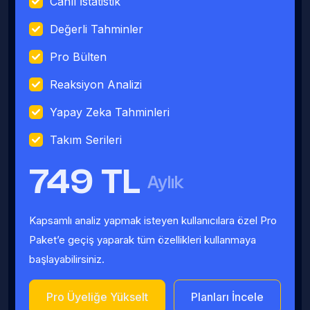
Canlı İstatistik
Değerli Tahminler
Pro Bülten
Reaksiyon Analizi
Yapay Zeka Tahminleri
Takım Serileri
749 TL
Aylık
Kapsamlı analiz yapmak isteyen kullanıcılara özel Pro
Paket’e geçiş yaparak tüm özellikleri kullanmaya
başlayabilirsiniz.
Pro Üyeliğe Yükselt
Planları İncele