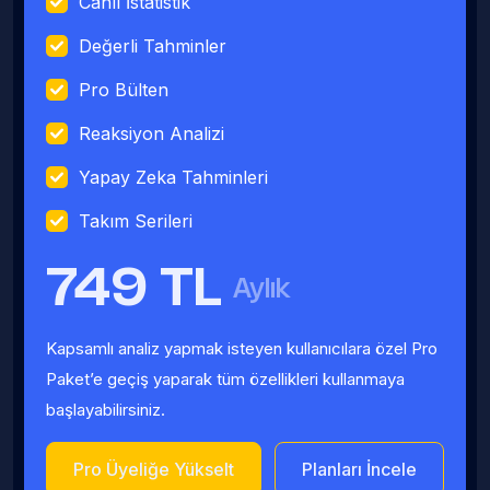
Canlı İstatistik
Değerli Tahminler
Pro Bülten
Reaksiyon Analizi
Yapay Zeka Tahminleri
Takım Serileri
749 TL
Aylık
Kapsamlı analiz yapmak isteyen kullanıcılara özel Pro
Paket’e geçiş yaparak tüm özellikleri kullanmaya
başlayabilirsiniz.
Pro Üyeliğe Yükselt
Planları İncele