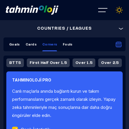
COUNTRIES / LEAGUES
Goals
Cards
Corners
Fouls
BTTS
First Half Over 1.5
Over 1.5
Over 2.5
Over 4.5
Over 5.5
Over 6.5
TAHMINOLOJİ PRO
First Half Over 4.5
First Half Over 5.5
Over 8.5
Canlı maçlarla anında bağlantı kurun ve takım
Fouls Avg
performanslarını gerçek zamanlı olarak izleyin. Yapay
zeka tahminleriyle maç sonuçlarına dair daha doğru
öngörüler elde edin.