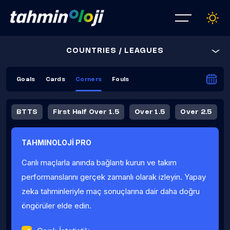
COUNTRIES / LEAGUES
Goals
Cards
Corners
Fouls
BTTS
First Half Over 1.5
Over 1.5
Over 2.5
Over 4.5
Over 5.5
Over 6.5
TAHMINOLOJİ PRO
First Half Over 4.5
First Half Over 5.5
Over 8.5
Canlı maçlarla anında bağlantı kurun ve takım
Fouls Avg
performanslarını gerçek zamanlı olarak izleyin. Yapay
zeka tahminleriyle maç sonuçlarına dair daha doğru
öngörüler elde edin.