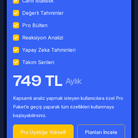
Canlı İstatistik
Değerli Tahminler
Pro Bülten
Reaksiyon Analizi
Yapay Zeka Tahminleri
Takım Serileri
749 TL
Aylık
Kapsamlı analiz yapmak isteyen kullanıcılara özel Pro
Paket’e geçiş yaparak tüm özellikleri kullanmaya
başlayabilirsiniz.
Pro Üyeliğe Yükselt
Planları İncele