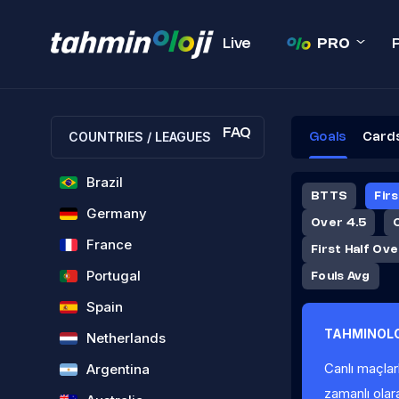
Live
PRO
FAQ
COUNTRIES / LEAGUES
Goals
Card
Brazil
BTTS
Firs
Germany
Over 4.5
France
First Half Ove
Portugal
Fouls Avg
Spain
TAHMINOLO
Netherlands
Canlı maçlar
Argentina
zamanlı olar