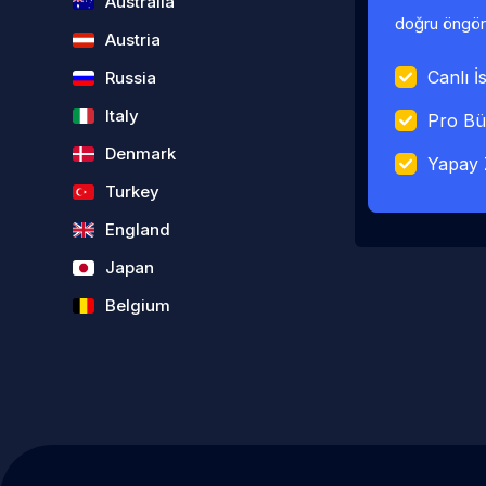
Australia
doğru öngörü
Austria
Canlı İs
Russia
Italy
Pro Bü
Denmark
Yapay 
Turkey
England
Japan
Belgium