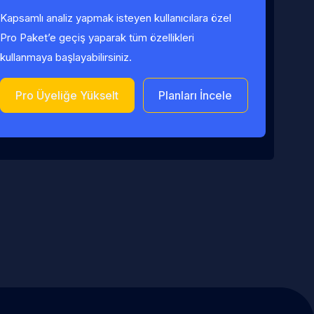
Kapsamlı analiz yapmak isteyen kullanıcılara özel
Pro Paket’e geçiş yaparak tüm özellikleri
kullanmaya başlayabilirsiniz.
Pro Üyeliğe Yükselt
Planları İncele