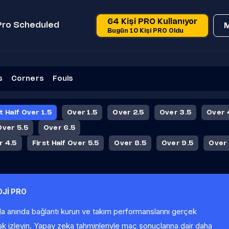
64 Kişi PRO Kullanıyor
Pro Scheduled
Bugün 10 Kişi PRO Oldu
s
Corners
Fouls
t Half Over 1.5
Over 1.5
Over 2.5
Over 3.5
Over 
Over 5.5
Over 6.5
r 4.5
First Half Over 5.5
Over 8.5
Over 9.5
Over 
Jİ PRO
la anında bağlantı kurun ve takım performanslarını gerçek
ak izleyin. Yapay zeka tahminleriyle maç sonuçlarına dair daha