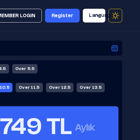
Language
MEMBER LOGIN
Register
4.5
Over 5.5
10.5
Over 11.5
Over 12.5
Over 13.5
749 TL
Aylık