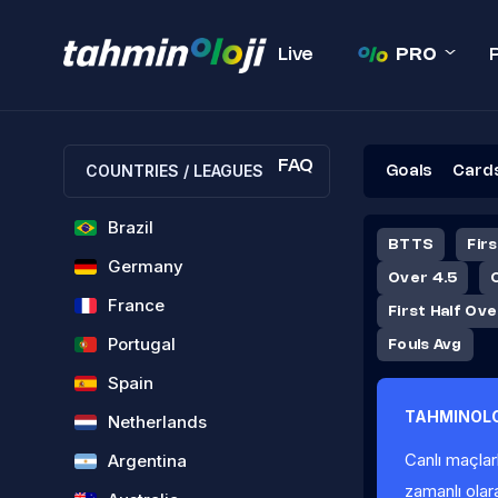
Live
PRO
FAQ
COUNTRIES / LEAGUES
Goals
Card
Brazil
BTTS
Firs
Germany
Over 4.5
France
First Half Ove
Portugal
Fouls Avg
Spain
TAHMINOLO
Netherlands
Canlı maçlar
Argentina
zamanlı olar