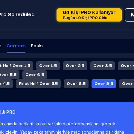
64 Kişi PRO Kullanıyor
Pro Scheduled
Bugün 10 Kişi PRO Oldu
s
Corners
Fouls
t Half Over 1.5
Over 1.5
Over 2.5
Over 3.5
Over 
Over 5.5
Over 6.5
r 4.5
First Half Over 5.5
Over 8.5
Over 9.5
Over 
Jİ PRO
la anında bağlantı kurun ve takım performanslarını gerçek
ak izleyin. Yapay zeka tahminleriyle maç sonuçlarına dair daha