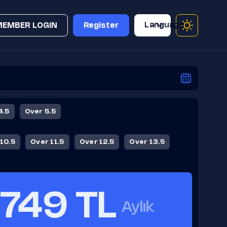
Language
MEMBER LOGIN
Register
4.5
Over 5.5
10.5
Over 11.5
Over 12.5
Over 13.5
749 TL
Aylık