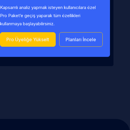
Kapsamlı analiz yapmak isteyen kullanıcılara özel
Pro Paket’e geçiş yaparak tüm özellikleri
kullanmaya başlayabilirsiniz.
Pro Üyeliğe Yükselt
Planları İncele