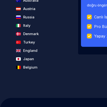
Australia
doğru öngörü
Austria
Canlı İs
Russia
Italy
Pro Bü
Denmark
Yapay 
Turkey
England
Japan
Belgium