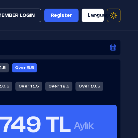
Language
MEMBER LOGIN
Register
4.5
Over 5.5
10.5
Over 11.5
Over 12.5
Over 13.5
749 TL
Aylık