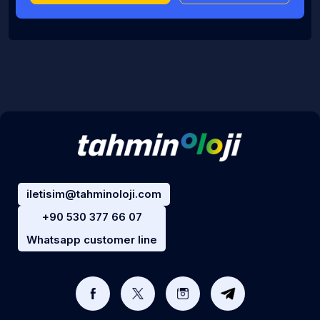
iletisim@tahminoloji.com
+90 530 377 66 07
Whatsapp customer line