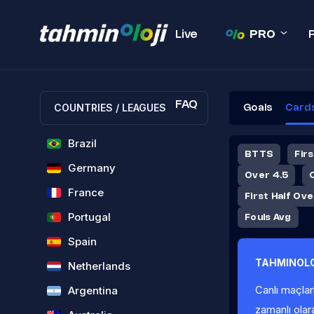
Live
PRO
FAQ
COUNTRIES / LEAGUES
Goals
Card
Brazil
BTTS
Firs
Germany
Over 4.5
France
First Half Ove
Portugal
Fouls Avg
Spain
TAHMINOLO
Netherlands
Canlı maçlar
Argentina
zamanlı olar