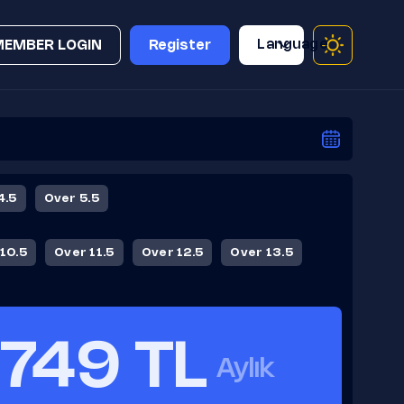
Language
MEMBER LOGIN
Register
4.5
Over 5.5
10.5
Over 11.5
Over 12.5
Over 13.5
749 TL
Aylık