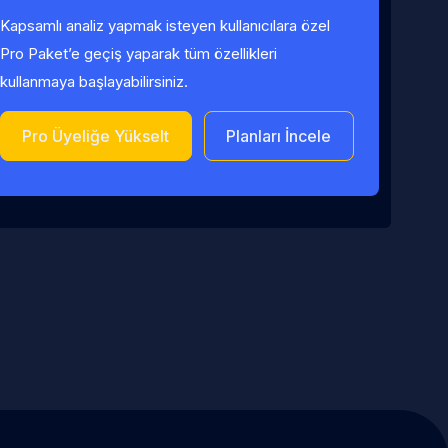
Kapsamlı analiz yapmak isteyen kullanıcılara özel
Pro Paket’e geçiş yaparak tüm özellikleri
kullanmaya başlayabilirsiniz.
Pro Üyeliğe Yükselt
Planları İncele