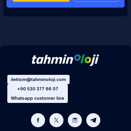
iletisim@tahminoloji.com
+90 530 377 66 07
Whatsapp customer line