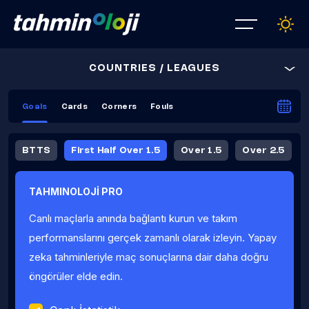
COUNTRIES / LEAGUES
Goals
Cards
Corners
Fouls
BTTS
First Half Over 1.5
Over 1.5
Over 2.5
Over 4.5
Over 5.5
Over 6.5
TAHMINOLOJİ PRO
First Half Over 4.5
First Half Over 5.5
Over 8.5
Canlı maçlarla anında bağlantı kurun ve takım
Fouls Avg
performanslarını gerçek zamanlı olarak izleyin. Yapay
zeka tahminleriyle maç sonuçlarına dair daha doğru
öngörüler elde edin.