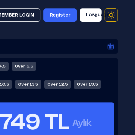
Language
MEMBER LOGIN
Register
4.5
Over 5.5
10.5
Over 11.5
Over 12.5
Over 13.5
749 TL
Aylık