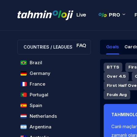
Live
PRO
FAQ
COUNTRIES / LEAGUES
Goals
Card
Brazil
BTTS
Firs
Germany
Over 4.5
France
First Half Ove
Portugal
Fouls Avg
Spain
TAHMINOLO
Netherlands
Canlı maçlar
Argentina
zamanlı olar