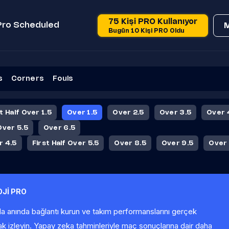
75 Kişi PRO Kullanıyor
Pro Scheduled
Bugün 10 Kişi PRO Oldu
s
Corners
Fouls
t Half Over 1.5
Over 1.5
Over 2.5
Over 3.5
Over 
Over 5.5
Over 6.5
r 4.5
First Half Over 5.5
Over 8.5
Over 9.5
Over 
Jİ PRO
la anında bağlantı kurun ve takım performanslarını gerçek
ak izleyin. Yapay zeka tahminleriyle maç sonuçlarına dair daha