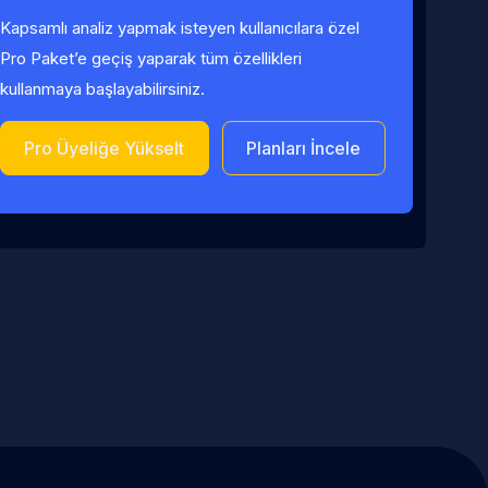
Kapsamlı analiz yapmak isteyen kullanıcılara özel
Pro Paket’e geçiş yaparak tüm özellikleri
kullanmaya başlayabilirsiniz.
Pro Üyeliğe Yükselt
Planları İncele