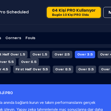
64 Kişi PRO Kullanıyor
Pro Scheduled
Bugün 10 Kişi PRO Oldu
s
Corners
Fouls
t Half Over 1.5
Over 1.5
Over 2.5
Over 3.5
Over 
Over 5.5
Over 6.5
r 4.5
First Half Over 5.5
Over 8.5
Over 9.5
Over 
Jİ PRO
la anında bağlantı kurun ve takım performanslarını gerçek
ak izleyin. Yapay zeka tahminleriyle maç sonuçlarına dair daha