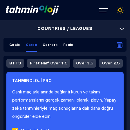
COUNTRIES / LEAGUES
Goals
Cards
Corners
Fouls
BTTS
First Half Over 1.5
Over 1.5
Over 2.5
Over 4.5
Over 5.5
Over 6.5
TAHMINOLOJİ PRO
First Half Over 4.5
First Half Over 5.5
Over 8.5
Canlı maçlarla anında bağlantı kurun ve takım
Fouls Avg
performanslarını gerçek zamanlı olarak izleyin. Yapay
zeka tahminleriyle maç sonuçlarına dair daha doğru
öngörüler elde edin.