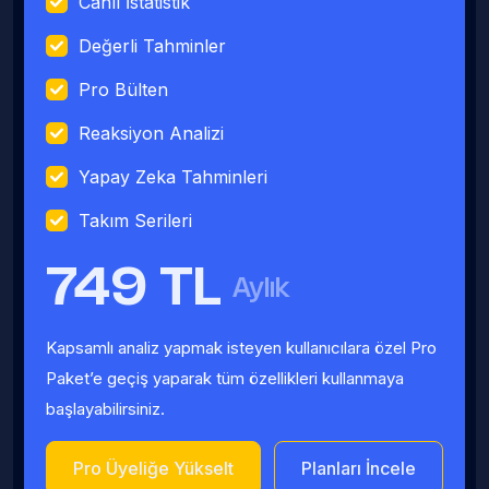
Canlı İstatistik
Değerli Tahminler
Pro Bülten
Reaksiyon Analizi
Yapay Zeka Tahminleri
Takım Serileri
749 TL
Aylık
Kapsamlı analiz yapmak isteyen kullanıcılara özel Pro
Paket’e geçiş yaparak tüm özellikleri kullanmaya
başlayabilirsiniz.
Pro Üyeliğe Yükselt
Planları İncele