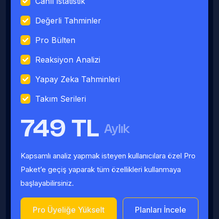
Canlı İstatistik
Değerli Tahminler
Pro Bülten
Reaksiyon Analizi
Yapay Zeka Tahminleri
Takım Serileri
749 TL
Aylık
Kapsamlı analiz yapmak isteyen kullanıcılara özel Pro
Paket’e geçiş yaparak tüm özellikleri kullanmaya
başlayabilirsiniz.
Pro Üyeliğe Yükselt
Planları İncele