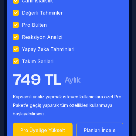
Canlı İstatistik
Değerli Tahminler
Pro Bülten
Reaksiyon Analizi
Yapay Zeka Tahminleri
Takım Serileri
749 TL
Aylık
Kapsamlı analiz yapmak isteyen kullanıcılara özel Pro
Paket’e geçiş yaparak tüm özellikleri kullanmaya
başlayabilirsiniz.
Pro Üyeliğe Yükselt
Planları İncele