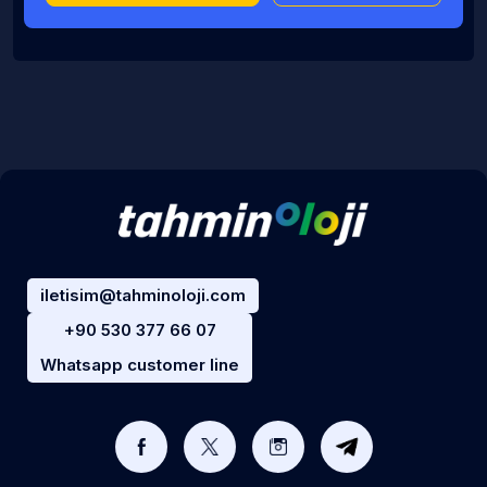
iletisim@tahminoloji.com
+90 530 377 66 07
Whatsapp customer line