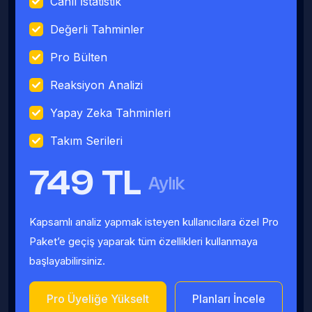
Canlı İstatistik
Değerli Tahminler
Pro Bülten
Reaksiyon Analizi
Yapay Zeka Tahminleri
Takım Serileri
749 TL
Aylık
Kapsamlı analiz yapmak isteyen kullanıcılara özel Pro
Paket’e geçiş yaparak tüm özellikleri kullanmaya
başlayabilirsiniz.
Pro Üyeliğe Yükselt
Planları İncele