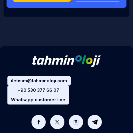
iletisim@tahminoloji.com
+90 530 377 66 07
Whatsapp customer line