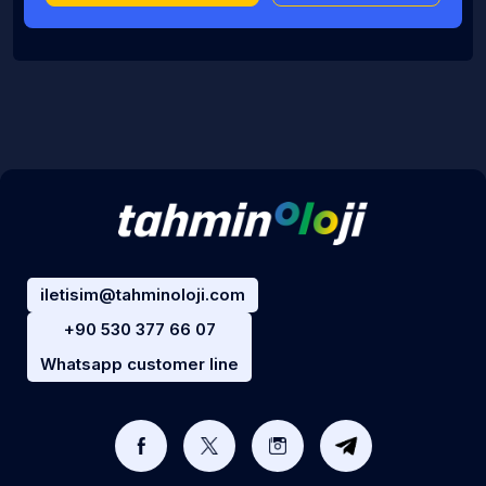
iletisim@tahminoloji.com
+90 530 377 66 07
Whatsapp customer line