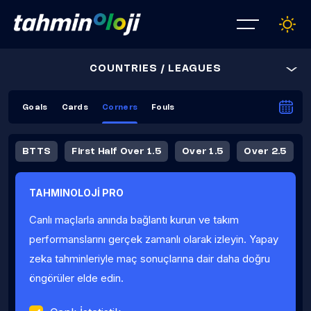
COUNTRIES / LEAGUES
Goals
Cards
Corners
Fouls
BTTS
First Half Over 1.5
Over 1.5
Over 2.5
Over 4.5
Over 5.5
Over 6.5
TAHMINOLOJİ PRO
First Half Over 4.5
First Half Over 5.5
Over 8.5
Canlı maçlarla anında bağlantı kurun ve takım
Fouls Avg
performanslarını gerçek zamanlı olarak izleyin. Yapay
zeka tahminleriyle maç sonuçlarına dair daha doğru
öngörüler elde edin.