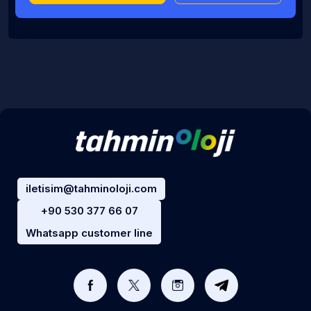
iletisim@tahminoloji.com
+90 530 377 66 07
Whatsapp customer line