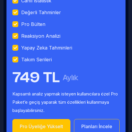
Canlı İstatistik
Değerli Tahminler
Pro Bülten
Reaksiyon Analizi
Yapay Zeka Tahminleri
Takım Serileri
749 TL
Aylık
Kapsamlı analiz yapmak isteyen kullanıcılara özel Pro
Paket’e geçiş yaparak tüm özellikleri kullanmaya
başlayabilirsiniz.
Pro Üyeliğe Yükselt
Planları İncele