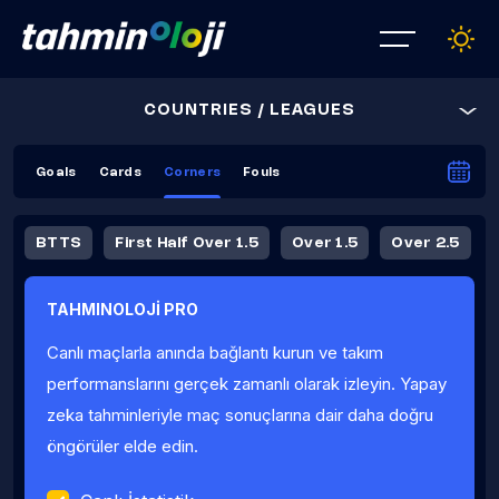
COUNTRIES / LEAGUES
Goals
Cards
Corners
Fouls
BTTS
First Half Over 1.5
Over 1.5
Over 2.5
Over 4.5
Over 5.5
Over 6.5
TAHMINOLOJİ PRO
First Half Over 4.5
First Half Over 5.5
Over 8.5
Canlı maçlarla anında bağlantı kurun ve takım
Fouls Avg
performanslarını gerçek zamanlı olarak izleyin. Yapay
zeka tahminleriyle maç sonuçlarına dair daha doğru
öngörüler elde edin.