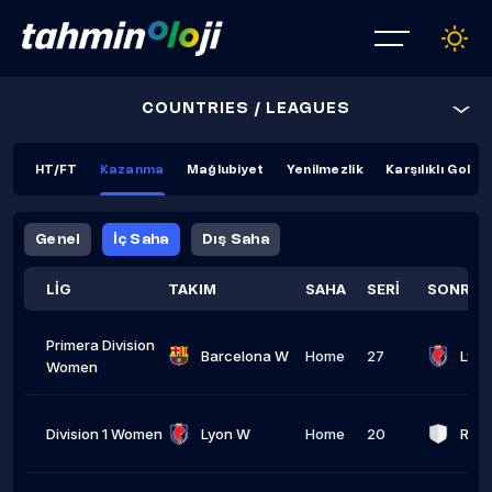
COUNTRIES / LEAGUES
HT/FT
Kazanma
Mağlubiyet
Yenilmezlik
Karşılıklı Gol
Genel
İç Saha
Dış Saha
LİG
TAKIM
SAHA
SERİ
SONRAK
Primera Division
Barcelona W
Home
27
Lyo
Women
Division 1 Women
Lyon W
Home
20