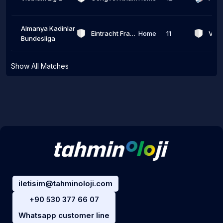
Almanya Kadinlar
Eintracht Frankfurt W
Home
11
Vål
Bundesliga
Show All Matches
iletisim@tahminoloji.com
+90 530 377 66 07
Whatsapp customer line