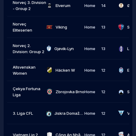
Norveç 3. Division
Elverum
Home
14
Ørn 
- Group 2
Norveç
Viking
Home
13
Sand
Eliteserien
Norveç 2.
Gjøvik-Lyn
Home
13
Lill
Division: Group 2
Allsvenskan
Häcken W
Home
12
Women
Çekya Fortuna
Zbrojovka Brno
Home
12
Slov
Liga
3. Liga CFL
Jiskra Domažlice
Home
12
Vlaš
Vietnam Lig 2
Công An Nhân Dân
Home
12