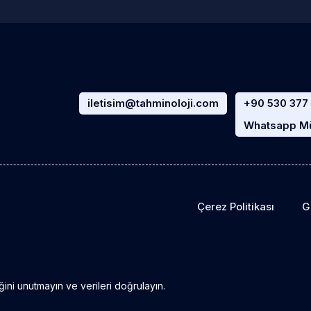
iletisim@tahminoloji.com
+90 530 377
Whatsapp Müş
Çerez Politikası
Gi
ğini unutmayın ve verileri doğrulayın.