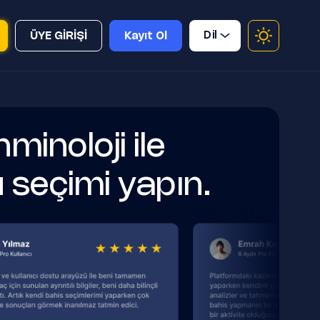
Dil
ÜYE GİRİŞİ
Kayıt Ol
minoloji ile
 seçimi yapın.