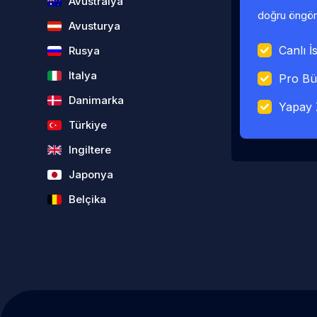
Avustralya
doğru öngörü
Avusturya
Canlı İs
Rusya
Italya
Pro Bü
Danimarka
Yapay 
Türkiye
Ingiltere
Japonya
Belçika