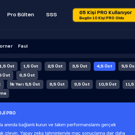
65 Kişi PRO Kullanıyor
Pro Bülten
SSS
Bugün 10 Kişi PRO Oldu
orner
Faul
 1,5 Üst
1,5 Üst
2,5 Üst
3,5 Üst
4,5 Üst
5,5 Üs
5 Üst
6,5 Üst
t
İlk Yarı 5,5 Üst
8,5 Üst
9,5 Üst
10,5 Üst
11,5
ama
Jİ PRO
la anında bağlantı kurun ve takım performanslarını gerçek
ak izleyin. Yapay zeka tahminleriyle maç sonuçlarına dair daha