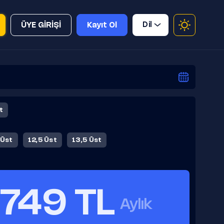
Dil
ÜYE GİRİŞİ
Kayıt Ol
t
 Üst
12,5 Üst
13,5 Üst
749 TL
Aylık