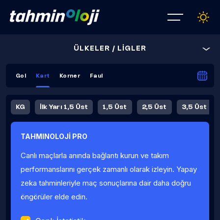
ÜLKELER / LİGLER
Gol
Kart
Korner
Faul
KG
İlk Yarı 1,5 Üst
1,5 Üst
2,5 Üst
3,5 Üst
4,5 Üst
5,5 Üst
6,5 Üst
TAHMINOLOJİ PRO
İlk Yarı 4,5 Üst
İlk Yarı 5,5 Üst
8,5 Üst
9,5 Üst
Canlı maçlarla anında bağlantı kurun ve takım
Fauller Ortalama
performanslarını gerçek zamanlı olarak izleyin. Yapay
zeka tahminleriyle maç sonuçlarına dair daha doğru
öngörüler elde edin.