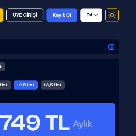
Dil
ÜYE GİRİŞİ
Kayıt Ol
t
 Üst
12,5 Üst
13,5 Üst
749 TL
Aylık