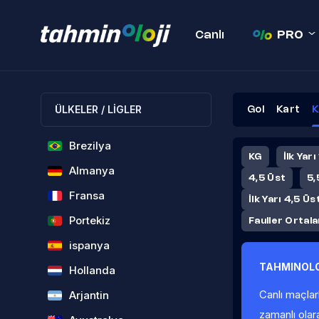
Canlı
PRO
ÜLKELER / LİGLER
Gol
Kart
K
Brezilya
KG
İlk Yarı
Almanya
4,5 Üst
5,
Fransa
İlk Yarı 4,5 Üs
Portekiz
Fauller Ortal
ispanya
TAHMINOLO
Hollanda
Canlı maçlar
Arjantin
zamanlı olar