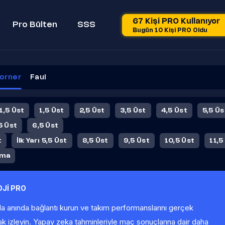
67 Kişi PRO Kullanıyor
Pro Bülten
SSS
Bugün 10 Kişi PRO Oldu
orner
Faul
 1,5 Üst
1,5 Üst
2,5 Üst
3,5 Üst
4,5 Üst
5,5 Üs
5 Üst
6,5 Üst
t
İlk Yarı 5,5 Üst
8,5 Üst
9,5 Üst
10,5 Üst
11,5
ama
Jİ PRO
la anında bağlantı kurun ve takım performanslarını gerçek
ak izleyin. Yapay zeka tahminleriyle maç sonuçlarına dair daha