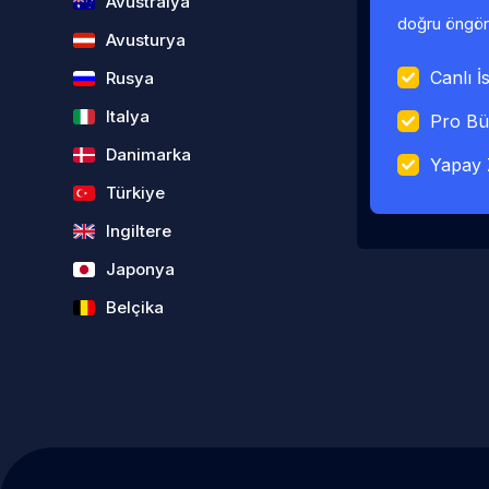
Avustralya
doğru öngörü
Avusturya
Canlı İs
Rusya
Italya
Pro Bü
Danimarka
Yapay 
Türkiye
Ingiltere
Japonya
Belçika